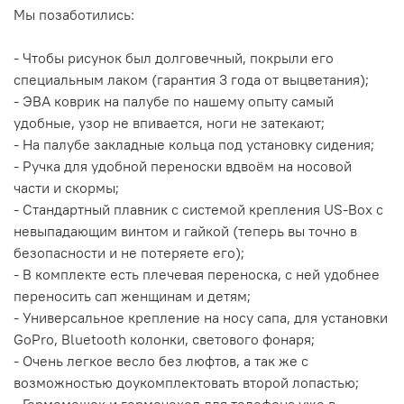
Мы позаботились:
- Чтобы рисунок был долговечный, покрыли его
специальным лаком (гарантия 3 года от выцветания);
- ЭВА коврик на палубе по нашему опыту самый
удобные, узор не впивается, ноги не затекают;
- На палубе закладные кольца под установку сидения;
- Ручка для удобной переноски вдвоём на носовой
части и скормы;
- Стандартный плавник с системой крепления US-Box с
невыпадающим винтом и гайкой (теперь вы точно в
безопасности и не потеряете его);
- В комплекте есть плечевая переноска, с ней удобнее
переносить сап женщинам и детям;
- Универсальное крепление на носу сапа, для установки
GoPro, Bluetooth колонки, светового фонаря;
- Очень легкое весло без люфтов, а так же с
возможностью доукомплектовать второй лопастью;
- Гермомешок и гермочехол для телефона уже в