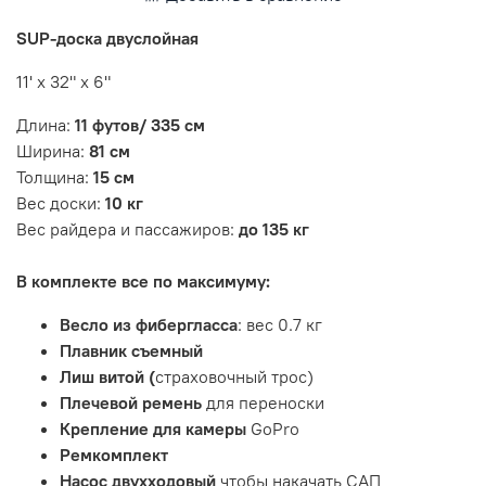
SUP-доска двуслойная
11' х 32" х 6"
Длина:
11 футов/ 335 см
Ширина:
81 см
Толщина:
15 см
Вес доски:
10 кг
Вес райдера и пассажиров:
до 135 кг
В комплекте все по максимуму:
Вecлo из фибергласса
: веc 0.7 кг
Плавник
съемный
Лиш витой (
страховoчный трoс)
Плечевой ремень
для переноски
Крепление для камеры
GoPro
Ремкомплект
Насоc двухходовый
чтобы накачать САП