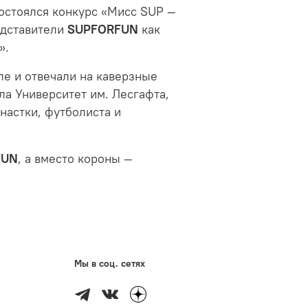
состоялся конкурс «Мисс SUP —
едставители
SUPFORFUN
как
».
ле и отвечали на каверзные
а Университет им. Лесгафта,
настки, футболиста и
FUN
, а вместо короны —
Мы в соц. сетях